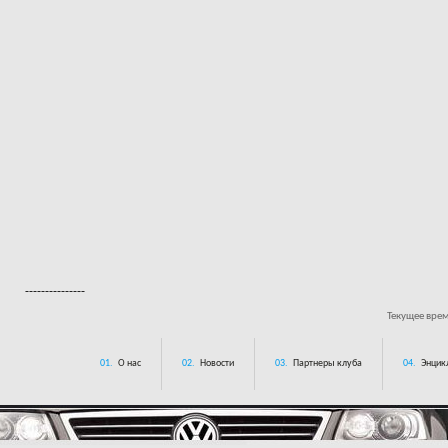
---------------
Текущее вре
01.
О нас
02.
Новости
03.
Партнеры клуба
04.
Энцик