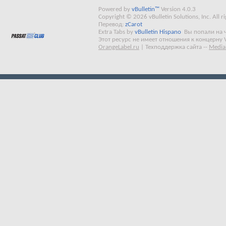
Powered by
vBulletin™
Version 4.0.3
Copyright © 2026 vBulletin Solutions, Inc. All ri
Перевод:
zCarot
Extra Tabs by
vBulletin Hispano
Вы попали на 
Этот ресурс не имеет отношения к концерну 
OrangeLabel.ru
|
Техподдержка сайта
--
Media