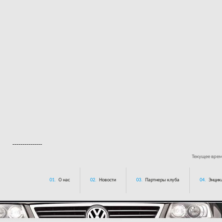
---------------
Текущее вре
01.
О нас
02.
Новости
03.
Партнеры клуба
04.
Энцик