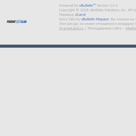
Powered by
vBulletin™
Version 4.0.3
Copyright © 2026 vBulletin Solutions, Inc. All ri
Перевод:
zCarot
Extra Tabs by
vBulletin Hispano
Вы попали на 
Этот ресурс не имеет отношения к концерну 
OrangeLabel.ru
|
Техподдержка сайта
--
Media