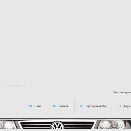
---------------
Текущее вре
01.
О нас
02.
Новости
03.
Партнеры клуба
04.
Энцик