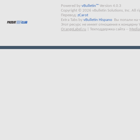
Powered by
vBulletin™
Version 4.0.3
Copyright © 2026 vBulletin Solutions, Inc. All ri
Перевод:
zCarot
Extra Tabs by
vBulletin Hispano
Вы попали на 
Этот ресурс не имеет отношения к концерну 
OrangeLabel.ru
|
Техподдержка сайта
--
Media