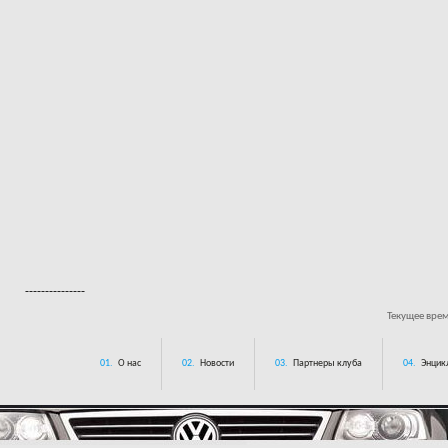
---------------
Текущее вре
01.
О нас
02.
Новости
03.
Партнеры клуба
04.
Энцик