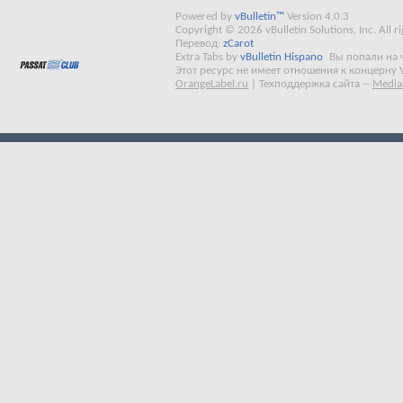
Powered by
vBulletin™
Version 4.0.3
Copyright © 2026 vBulletin Solutions, Inc. All ri
Перевод:
zCarot
Extra Tabs by
vBulletin Hispano
Вы попали на 
Этот ресурс не имеет отношения к концерну 
OrangeLabel.ru
|
Техподдержка сайта
--
Media