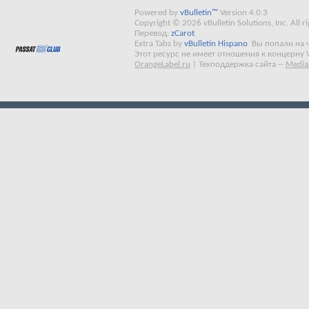
Powered by
vBulletin™
Version 4.0.3
Copyright © 2026 vBulletin Solutions, Inc. All ri
Перевод:
zCarot
Extra Tabs by
vBulletin Hispano
Вы попали на 
Этот ресурс не имеет отношения к концерну 
OrangeLabel.ru
|
Техподдержка сайта
--
Media