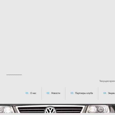
---------------
Текущее вре
01.
О нас
02.
Новости
03.
Партнеры клуба
04.
Энцик