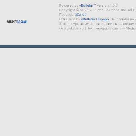
Powered by
vBulletin™
Version 4.0.3
Copyright © 2026 vBulletin Solutions, Inc. All ri
Перевод:
zCarot
Extra Tabs by
vBulletin Hispano
Вы попали на 
Этот ресурс не имеет отношения к концерну 
OrangeLabel.ru
|
Техподдержка сайта
--
Media