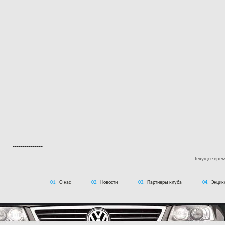
---------------
Текущее вре
01.
О нас
02.
Новости
03.
Партнеры клуба
04.
Энцик