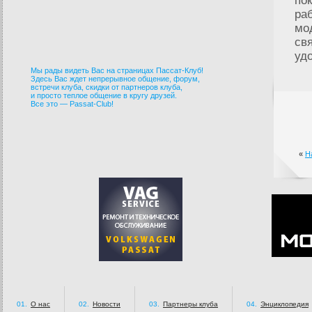
по
ра
мо
св
уд
Мы рады видеть Вас на страницах Пассат-Клуб!
Здесь Вас ждет непрерывное общение, форум,
встречи клуба, скидки от партнеров клуба,
и просто теплое общение в кругу друзей.
Все это — Passat-Club!
«
Н
01.
О нас
02.
Новости
03.
Партнеры клуба
04.
Энциклопедия