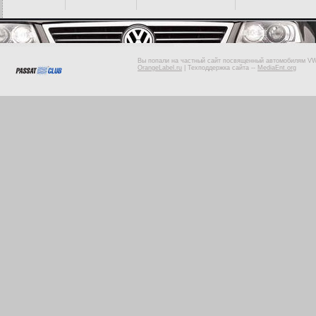
Вы попали на частный сайт посвященный автомобилям VW 
OrangeLabel.ru
|
Техподдержка сайта
--
MediaEnt.org