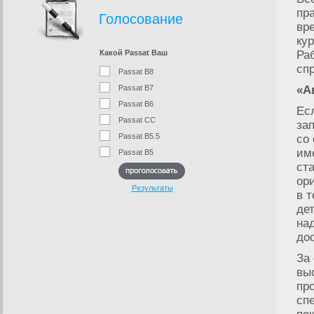
пр
Голосование
вр
ку
Какой Passat Ваш
Ра
сп
Passat B8
Passat B7
«А
Passat B6
Ес
Passat CC
за
Passat B5.5
со
им
Passat B5
ст
ор
Результаты
в 
де
на
до
За
вы
пр
сп