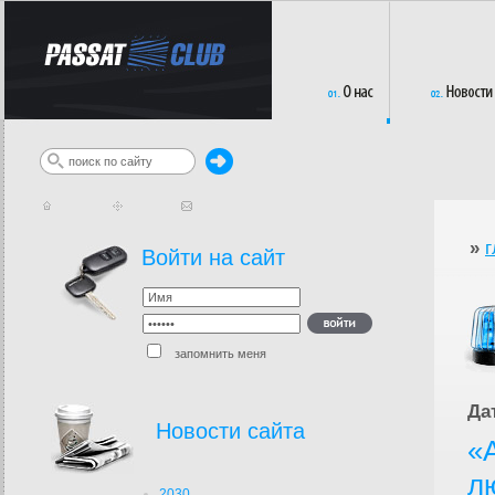
»
г
Войти на сайт
запомнить меня
Да
Новости сайта
«
л
2030