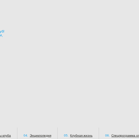
уб!
м,
ы клуба
04.
Энциклопедия
05.
Клубная жизнь
06.
Спецпрограмма от