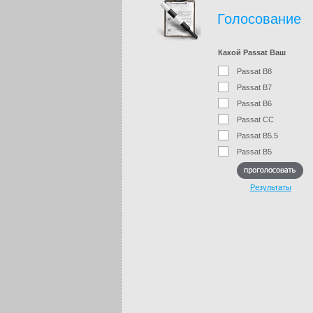
Голосование
Какой Passat Ваш
Passat B8
Passat B7
Passat B6
Passat CC
Passat B5.5
Passat B5
Результаты