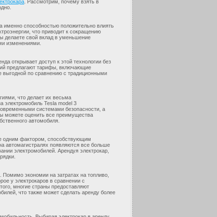
ектрокара
. Рассмотрим, почему взять в
одно.
а именно способностью положительно влиять
ктроэнергии, что приводит к сокращению
вы делаете свой вклад в уменьшение
ими изменениями.
да открывает доступ к этой технологии без
ний предлагают тарифы, включающие
ее выгодной по сравнению с традиционными
иями, что делает их весьма
а электромобиль Tesla model 3
современными системами безопасности, а
вы можете оценить все преимущества
бственного автомобиля.
ще одним фактором, способствующим
 на автомагистралях появляются все больше
вании электромобилей. Арендуя электрокар,
рядки.
. Помимо экономии на затратах на топливо,
рое у электрокаров в сравнении с
того, многие страны предоставляют
билей, что также может сделать аренду более
и мобильность. Выбирая электрокар в аренду,