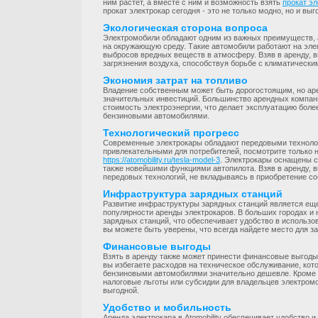
ним растет, а вместе с ним и возможность взять
прокат эл
прокат электрокар сегодня - это не только модно, но и выг
Экологическая сторона вопроса
Электромобили обладают одним из важных преимуществ, 
на окружающую среду. Такие автомобили работают на эле
выбросов вредных веществ в атмосферу. Взяв в аренду, 
загрязнения воздуха, способствуя борьбе с климатическ
Экономия затрат на топливо
Владение собственным может быть дорогостоящим, но арен
значительных инвестиций. Большинство арендных компа
стоимость электроэнергии, что делает эксплуатацию бол
бензиновыми автомобилями.
Технологический прогресс
Современные электрокары обладают передовыми технолог
привлекательными для потребителей, посмотрите только н
https://atomobility.ru/tesla-model-3
. Электрокары оснащены 
также новейшими функциями автопилота. Взяв в аренду, 
передовых технологий, не вкладываясь в приобретение со
Инфраструктура зарядных станций
Развитие инфраструктуры зарядных станций является е
популярности аренды электрокаров. В больших городах и
зарядных станций, что обеспечивает удобство в использо
вы можете быть уверены, что всегда найдете место для за
Финансовые выгоды
Взять в аренду также может принести финансовые выгоды
вы избегаете расходов на техническое обслуживание, кото
бензиновыми автомобилями значительно дешевле. Кроме 
налоговые льготы или субсидии для владельцев электромо
выгодной.
Удобство и мобильность
Аренда электрокара в Atomobility обеспечивает удобство 