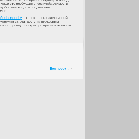
 когда это необходимо, без необходимости
удобно для тех, кто предпочитает
изни.
ru/tesla-model-y
- это не только экологичный
Экономия затрат, доступ к передовым
 делают аренду электрокара привлекательным
.
Все новости
»