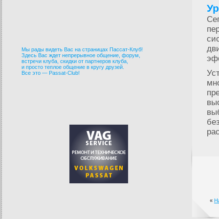
Ур
Се
пе
си
дв
Мы рады видеть Вас на страницах Пассат-Клуб!
Здесь Вас ждет непрерывное общение, форум,
эф
встречи клуба, скидки от партнеров клуба,
и просто теплое общение в кругу друзей.
Ус
Все это — Passat-Club!
мн
пр
вы
вы
бе
ра
«
Н