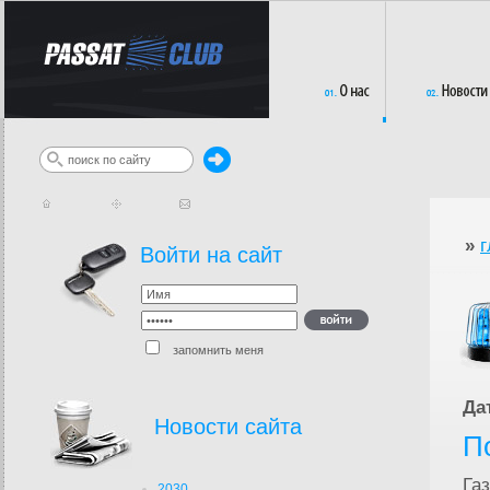
»
г
Войти на сайт
запомнить меня
Да
Новости сайта
П
Га
2030