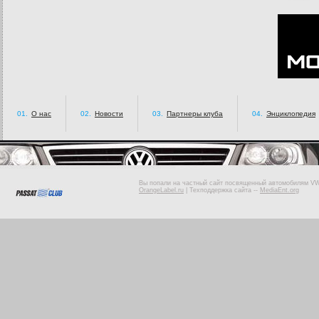
01.
О нас
02.
Новости
03.
Партнеры клуба
04.
Энциклопедия
Вы попали на частный сайт посвященный автомобилям VW 
OrangeLabel.ru
|
Техподдержка сайта
--
MediaEnt.org