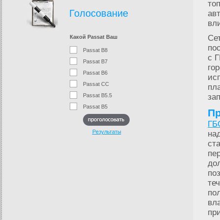
то
Голосование
ав
вл
Се
Какой Passat Ваш
по
Passat B8
с 
Passat B7
го
Passat B6
ис
Passat CC
пл
Passat B5.5
зап
Passat B5
П
ГБ
Результаты
на
ст
пе
до
по
те
по
вл
пр