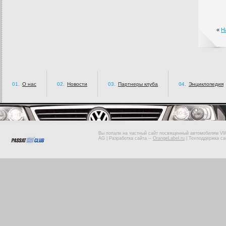
«
Н
01.
О нас
02.
Новости
03.
Партнеры клуба
04.
Энциклопедия
Вы попали на частный сайт посвященный автомобилям VW 
AG |
Разработка сайта
--
OrangeLabel.ru
|
Техподдержка са