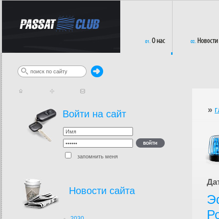
»
г
Войти на сайт
запомнить меня
Да
Новости сайта
Э
Р
2030