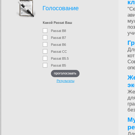
кл
Голосование
"С
ав
му
Какой Passat Ваш
по
Passat B8
уч
Passat B7
Гр
Passat B6
Дл
Passat CC
ко
Passat B5.5
Со
Passat B5
оп
Же
Результаты
э
Же
дл
гр
бе
Му
ре
Дл