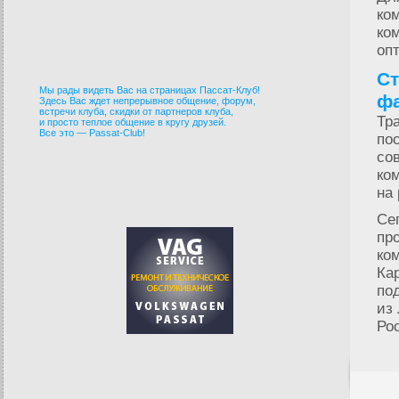
ко
ко
оп
Ст
Мы рады видеть Вас на страницах Пассат-Клуб!
фа
Здесь Вас ждет непрерывное общение, форум,
встречи клуба, скидки от партнеров клуба,
Тр
и просто теплое общение в кругу друзей.
Все это — Passat-Club!
по
со
ко
на 
Се
пр
ко
Ка
по
из
Ро