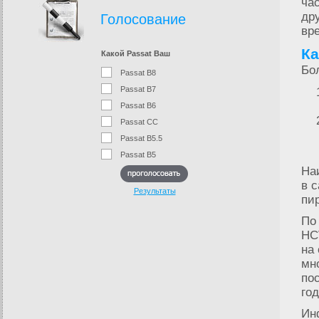
ча
др
Голосование
вр
Ка
Какой Passat Ваш
Бо
Passat B8
Passat B7
Passat B6
Passat CC
Passat B5.5
Passat B5
На
в 
Результаты
пи
По
HC
на
мн
по
го
Ин