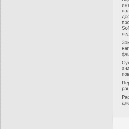
ин
по
до
пр
So
не
За
на
фа
Су
ан
по
Пе
ра
Ра
дн