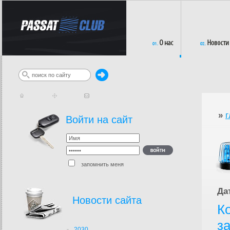
»
г
Войти на сайт
запомнить меня
Да
Новости сайта
К
з
2030