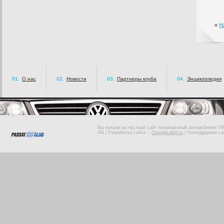
«
Н
01.
О нас
02.
Новости
03.
Партнеры клуба
04.
Энциклопедия
Вы попали на частный сайт посвященный автомобилям VW 
AG |
Разработка сайта
--
OrangeLabel.ru
|
Техподдержка са