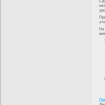
Сд
ни
ур
Пр
эт
На
ме
Пр
Ле