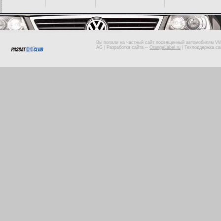
Вы попали на частный сайт посвященный автомобилям VW 
AG |
Разработка сайта
--
OrangeLabel.ru
|
Техподдержка са