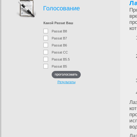
Ла
Голосование
Пр
вр
пр
Какой Passat Ваш
ко
Passat B8
Passat B7
Passat B6
Passat CC
Passat B5.5
Passat B5
Результаты
Ла
ко
пр
ис
во
Ла