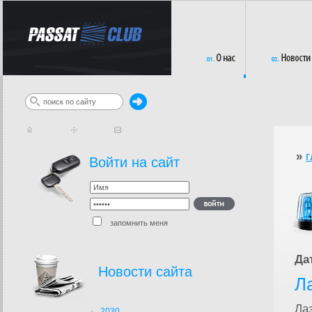
»
г
Войти на сайт
запомнить меня
Да
Новости сайта
Л
Ла
2030