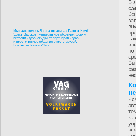
В 
са
бе
за
вн
Мы рады видеть Вас на страницах Пассат-Клуб!
пр
Здесь Вас ждет непрерывное общение, форум,
Та
встречи клуба, скидки от партнеров клуба,
и просто теплое общение в кругу друзей.
эл
Все это — Passat-Club!
по
ср
Бы
ра
не
Ко
н
Че
ав
те
ко
уп
вс
си