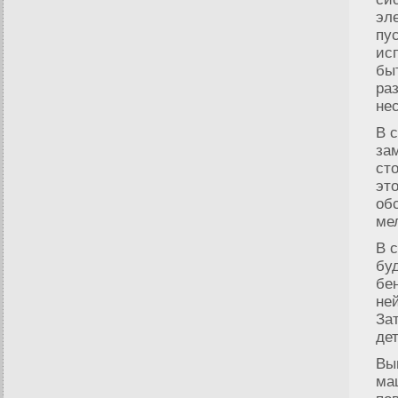
эл
пу
ис
бы
ра
не
В 
за
ст
эт
об
ме
В 
бу
бе
не
За
де
Вы
ма