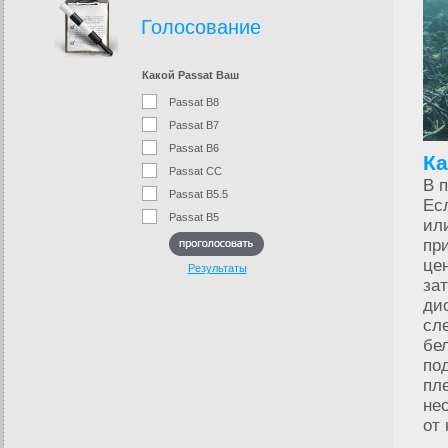
Голосование
Какой Passat Ваш
Passat B8
Passat B7
Passat B6
Ка
Passat CC
В 
Passat B5.5
Ес
Passat B5
ил
пр
це
Результаты
за
ди
сл
бе
по
пл
не
от