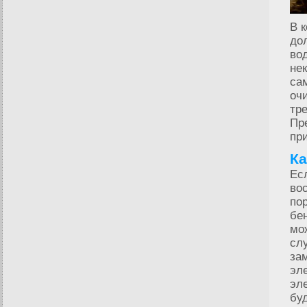
В 
до
во
не
са
очи
тр
Пр
при
Ка
Ес
во
по
бе
мо
сл
за
эл
эл
бу