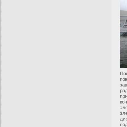
По
по
за
ра
пр
ко
эл
эл
ди
по