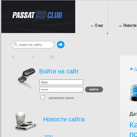
»
г
Войти на сайт
запомнить меня
Да
Новости сайта
К
п
2030