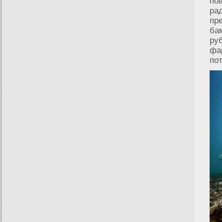
по
ра
пр
ба
ру
фа
по