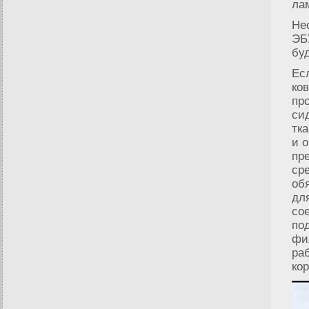
ла
Не
ЭБ
бу
Ес
ко
пр
си
тк
и 
пр
ср
об
дл
со
по
фи
ра
ко