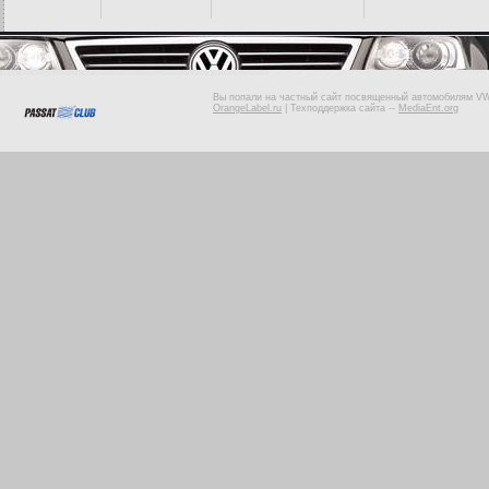
Вы попали на частный сайт посвященный автомобилям VW 
OrangeLabel.ru
|
Техподдержка сайта
--
MediaEnt.org