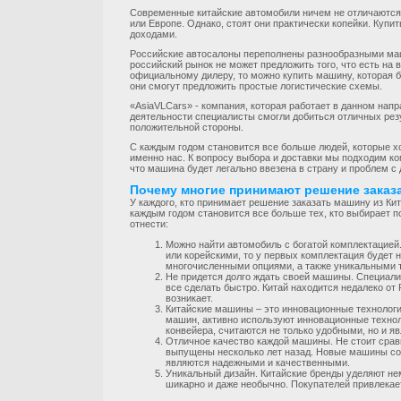
Современные китайские автомобили ничем не отличаются 
или Европе. Однако, стоят они практически копейки. Купи
доходами.
Российские автосалоны переполнены разнообразными маш
российский рынок не может предложить того, что есть на 
официальному дилеру, то можно купить машину, которая бу
они смогут предложить простые логистические схемы.
«AsiaVLCars» - компания, которая работает в данном напр
деятельности специалисты смогли добиться отличных рез
положительной стороны.
С каждым годом становится все больше людей, которые х
именно нас. К вопросу выбора и доставки мы подходим ко
что машина будет легально ввезена в страну и проблем с 
Почему многие принимают решение заказа
У каждого, кто принимает решение заказать машину из Кит
каждым годом становится все больше тех, кто выбирает 
отнести:
Можно найти автомобиль с богатой комплектацией.
или корейскими, то у первых комплектация будет 
многочисленными опциями, а также уникальными 
Не придется долго ждать своей машины. Специали
все сделать быстро. Китай находится недалеко от
возникает.
Китайские машины – это инновационные технологи
машин, активно используют инновационные техноло
конвейера, считаются не только удобными, но и 
Отличное качество каждой машины. Не стоит срав
выпущены несколько лет назад. Новые машины со
являются надежными и качественными.
Уникальный дизайн. Китайские бренды уделяют не
шикарно и даже необычно. Покупателей привлекает