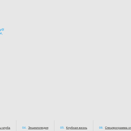
уб!
м,
ы клуба
04.
Энциклопедия
05.
Клубная жизнь
06.
Спецпрограмма от