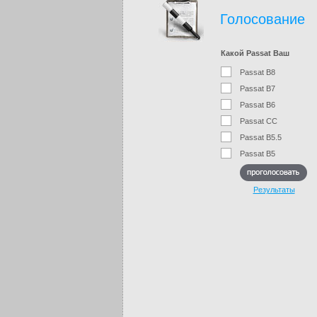
Голосование
Какой Passat Ваш
Passat B8
Passat B7
Passat B6
Passat CC
Passat B5.5
Passat B5
Результаты