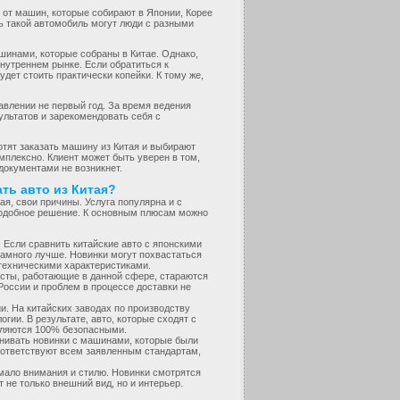
от машин, которые собирают в Японии, Корее
ть такой автомобиль могут люди с разными
инами, которые собраны в Китае. Однако,
внутреннем рынке. Если обратиться к
дет стоить практически копейки. К тому же,
авлении не первый год. За время ведения
ультатов и зарекомендовать себя с
отят заказать машину из Китая и выбирают
мплексно. Клиент может быть уверен в том,
документами не возникнет.
ть авто из Китая?
ая, свои причины. Услуга популярна и с
подобное решение. К основным плюсам можно
 Если сравнить китайские авто с японскими
намного лучше. Новинки могут похвастаться
техническими характеристиками.
сты, работающие в данной сфере, стараются
 России и проблем в процессе доставки не
и. На китайских заводах по производству
гии. В результате, авто, которые сходят с
являются 100% безопасными.
нивать новинки с машинами, которые были
ответствуют всем заявленным стандартам,
мало внимания и стилю. Новинки смотрятся
 не только внешний вид, но и интерьер.