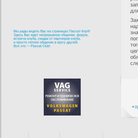
за
дл
За
на
Мы рады видеть Вас на страницах Пассат-Клуб!
зн
Здесь Вас ждет непрерывное общение, форум,
по
встречи клуба, скидки от партнеров клуба,
и просто теплое общение в кругу друзей.
то
Все это — Passat-Club!
це
об
сл
«
Н