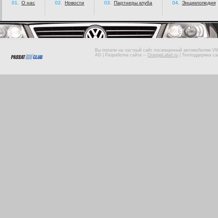
01.
О нас
02.
Новости
03.
Партнеры клуба
04.
Энциклопедия
Вы попали на частный сайт посвященный автомобилям VW 
AG |
Разработка сайта
--
OrangeLabel.ru
|
Техподдержка са