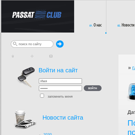
»
г
Войти на сайт
запомнить меня
Да
Новости сайта
П
п
2030