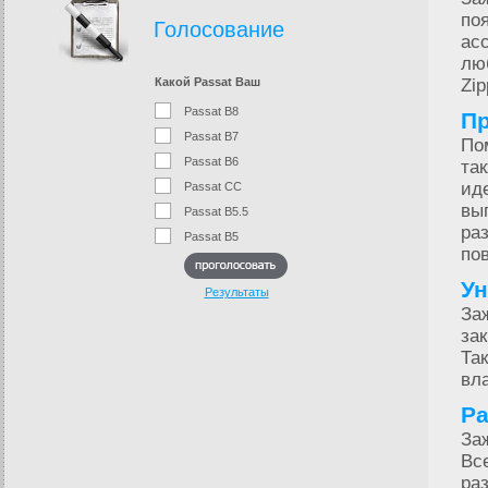
по
Голосование
ас
лю
Какой Passat Ваш
Zi
Passat B8
Пр
Passat B7
По
Passat B6
та
ид
Passat CC
вы
Passat B5.5
ра
Passat B5
по
Ун
Результаты
За
за
Та
вл
Ра
За
Вс
ра