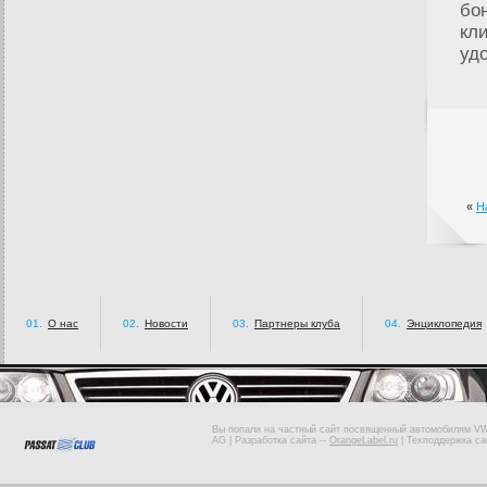
бо
кл
уд
«
Н
01.
О нас
02.
Новости
03.
Партнеры клуба
04.
Энциклопедия
Вы попали на частный сайт посвященный автомобилям VW 
AG |
Разработка сайта
--
OrangeLabel.ru
|
Техподдержка са