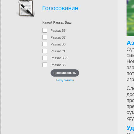
Голосование
Какой Passat Ваш
Passat B8
Passat B7
Аз
Passat B6
Су
Passat CC
си
Passat B5.5
Не
Passat B5
аз
по
иг
Результаты
Сл
до
пр
пр
су
кр
Уд