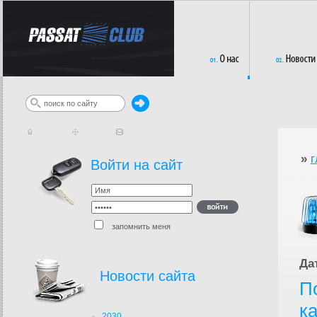
»
г
Войти на сайт
запомнить меня
Да
Новости сайта
П
к
2030