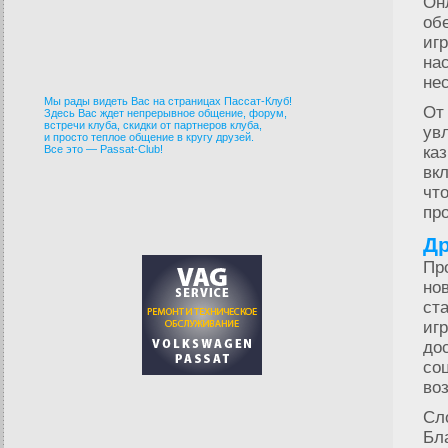
Он
об
иг
на
нес
Мы рады видеть Вас на страницах Пассат-Клуб!
От
Здесь Вас ждет непрерывное общение, форум,
встречи клуба, скидки от партнеров клуба,
ув
и просто теплое общение в кругу друзей.
Все это — Passat-Club!
ка
вк
чт
пр
Др
Пр
нов
ст
иг
до
со
во
Сл
Бл