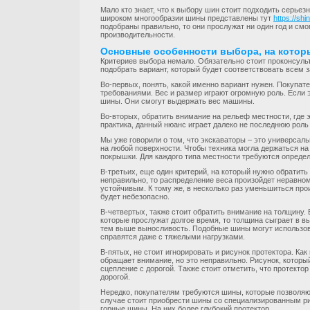
Мало кто знает, что к выбору шин стоит подходить серьез
широком многообразии шины представлены тут
https://sh
подобраны правильно, то они прослужат ни один год и см
производительности.
Основные особенности выбора, на котор
Критериев выбора немало. Обязательно стоит проконсульт
подобрать вариант, который будет соответствовать всем
Во-первых, понять, какой именно вариант нужен. Покупа
требованиями. Вес и размер играют огромную роль. Если 
шины. Они смогут выдержать вес машины.
Во-вторых, обратить внимание на рельеф местности, где э
практика, данный нюанс играет далеко не последнюю рол
Мы уже говорили о том, что экскаваторы – это универсал
на любой поверхности. Чтобы техника могла держаться на
покрышки. Для каждого типа местности требуются опреде
В-третьих, еще один критерий, на который нужно обратит
неправильно, то распределение веса произойдет неравном
устойчивым. К тому же, в несколько раз уменьшиться про
будет небезопасно.
В-четвертых, также стоит обратить внимание на толщину.
которые прослужат долгое время, то толщина сыграет в 
тем выше выносливость. Подобные шины могут использов
справятся даже с тяжелыми нагрузками.
В-пятых, не стоит игнорировать и рисунок протектора. Как
обращает внимание, но это неправильно. Рисунок, которы
сцепление с дорогой. Также стоит отметить, что протект
дорогой.
Нередко, покупателям требуются шины, которые позволяю
случае стоит приобрести шины со специализированным ри
горные шины. На них более глубокий протектор.