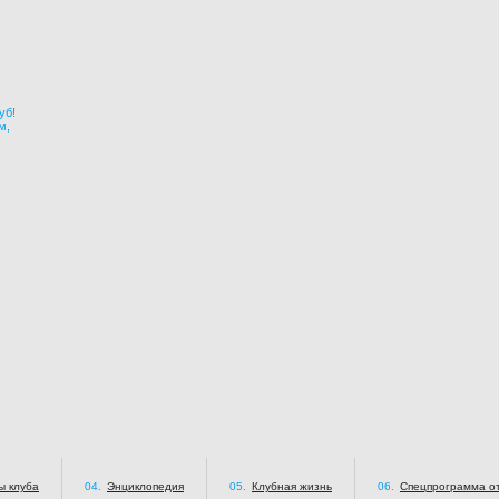
уб!
м,
ы клуба
04.
Энциклопедия
05.
Клубная жизнь
06.
Спецпрограмма от