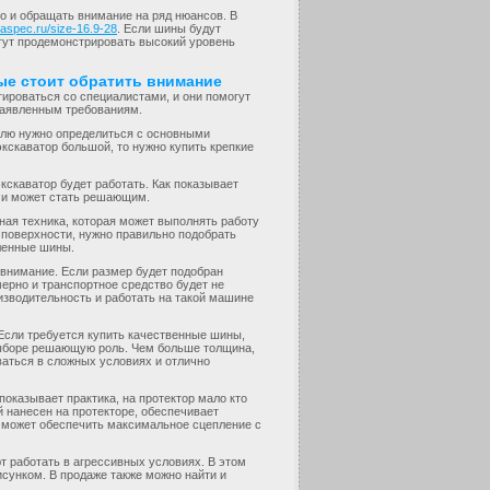
но и обращать внимание на ряд нюансов. В
inaspec.ru/size-16.9-28
. Если шины будут
огут продемонстрировать высокий уровень
ые стоит обратить внимание
ироваться со специалистами, и они помогут
 заявленным требованиям.
телю нужно определиться с основными
экскаватор большой, то нужно купить крепкие
кскаватор будет работать. Как показывает
ь и может стать решающим.
ьная техника, которая может выполнять работу
 поверхности, нужно правильно подобрать
ленные шины.
ь внимание. Если размер будет подобран
ерно и транспортное средство будет не
изводительность и работать на такой машине
 Если требуется купить качественные шины,
выборе решающую роль. Чем больше толщина,
аться в сложных условиях и отлично
 показывает практика, на протектор мало кто
й нанесен на протекторе, обеспечивает
ор может обеспечить максимальное сцепление с
т работать в агрессивных условиях. В этом
сунком. В продаже также можно найти и