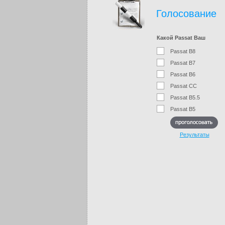
Голосование
Какой Passat Ваш
Passat B8
Passat B7
Passat B6
Passat CC
Passat B5.5
Passat B5
Результаты