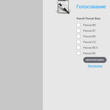
Голосование
Какой Passat Ваш
Passat B8
Passat B7
Passat B6
Passat CC
Passat B5.5
Passat B5
Результаты