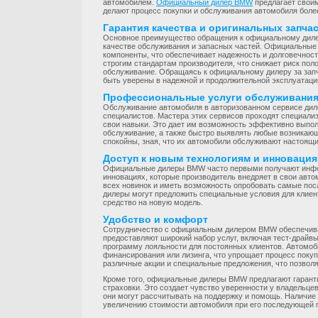
автомобилем.
Официальный дилер BMW
предлагает свои
делают процесс покупки и обслуживания автомобиля бол
Гарантия качества и оригинальных запча
Основное преимущество обращения к официальному дил
качестве обслуживания и запасных частей. Официальные
компоненты, что обеспечивает надежность и долговечност
строгим стандартам производителя, что снижает риск по
обслуживание. Обращаясь к официальному дилеру за запч
быть уверены в надежной и продолжительной эксплуатации
Профессиональные услуги обслуживани
Обслуживание автомобиля в авторизованном сервисе ди
специалистов. Мастера этих сервисов проходят специали
свои навыки. Это дает им возможность эффективно выполн
обслуживание, а также быстро выявлять любые возникающ
спокойны, зная, что их автомобили обслуживают настоящ
Доступ к новым технологиям и инноваци
Официальные дилеры BMW часто первыми получают инфор
инновациях, которые производитель внедряет в свои авто
всех новинок и иметь возможность опробовать самые пос
дилеры могут предложить специальные условия для клиен
средство на новую модель.
Удобство и комфорт
Сотрудничество с официальным дилером BMW обеспечивае
предоставляют широкий набор услуг, включая тест-драйвы
программу лояльности для постоянных клиентов. Автомо
финансирования или лизинга, что упрощает процесс покуп
различные акции и специальные предложения, что позволя
Кроме того, официальные дилеры BMW предлагают гарант
страховки. Это создает чувство уверенности у владельце
они могут рассчитывать на поддержку и помощь. Наличие
увеличению стоимости автомобиля при его последующей 