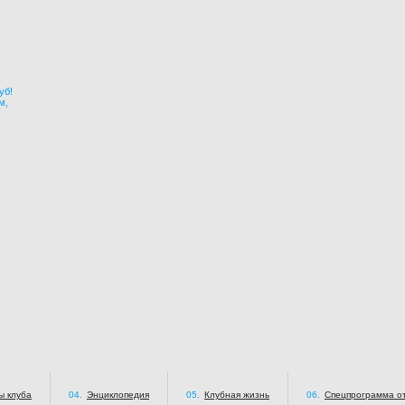
уб!
м,
ы клуба
04.
Энциклопедия
05.
Клубная жизнь
06.
Спецпрограмма от