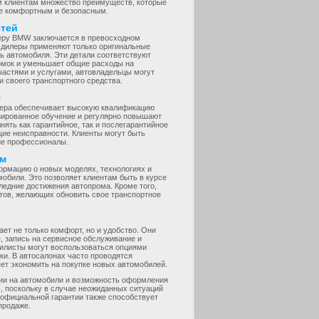
м клиентам множество преимуществ, которые
ее комфортным и безопасным.
стей
еру BMW заключается в превосходном
 дилеры применяют только оригинальные
ь автомобиля. Эти детали соответствуют
ломок и уменьшает общие расходы на
астями и услугами, автовладельцы могут
 своего транспортного средства.
я
лера обеспечивает высокую квалификацию
зированное обучение и регулярно повышают
ять как гарантийное, так и послегарантийное
ие неисправности. Клиенты могут быть
ие профессионалы.
ям
мацию о новых моделях, технологиях и
мобили. Это позволяет клиентам быть в курсе
ледние достижения автопрома. Кроме того,
тов, желающих обновить свое транспортное
т не только комфорт, но и удобство. Они
, запись на сервисное обслуживание и
билисты могут воспользоваться опциями
ки. В автосалонах часто проводятся
ет экономить на покупке новых автомобилей.
ии на автомобили и возможность оформления
в, поскольку в случае неожиданных ситуаций
 официальной гарантии также способствует
продаже.