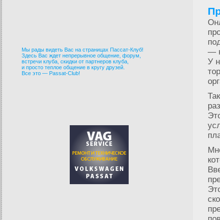
Пр
Он
пр
по
Мы рады видеть Вас на страницах Пассат-Клуб!
— 
Здесь Вас ждет непрерывное общение, форум,
У 
встречи клуба, скидки от партнеров клуба,
и просто теплое общение в кругу друзей.
то
Все это — Passat-Club!
ор
Та
ра
Эт
ус
пл
Мн
ко
Вв
пр
Эт
ск
пр
по