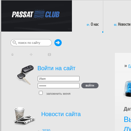
»
г
Войти на сайт
запомнить меня
Да
Новости сайта
В
л
2030