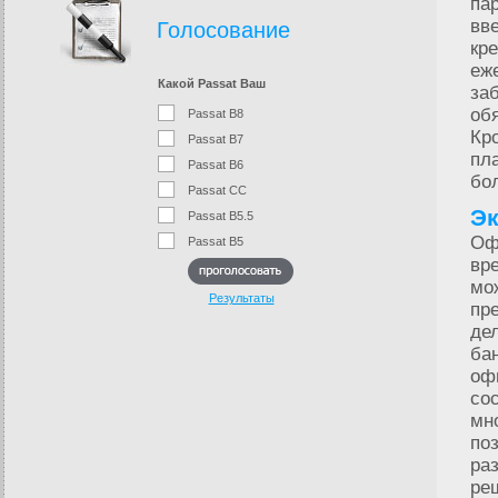
па
вв
Голосование
кр
еж
Какой Passat Ваш
за
об
Passat B8
Кр
Passat B7
пл
Passat B6
бо
Passat CC
Эк
Passat B5.5
Оф
Passat B5
вр
мо
Результаты
пр
де
ба
оф
со
мн
по
ра
ре