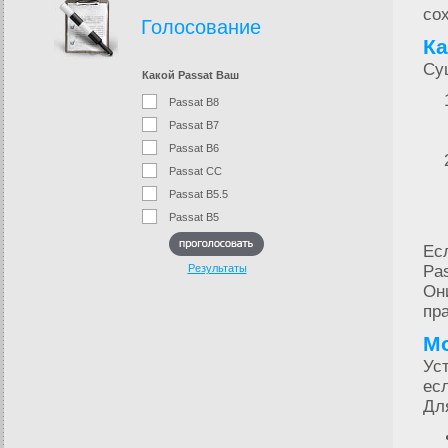
со
Голосование
Ка
Су
Какой Passat Ваш
Passat B8
Passat B7
Passat B6
Passat CC
Passat B5.5
Passat B5
Ес
Результаты
Pa
Он
пр
Мо
Ус
ес
Дл