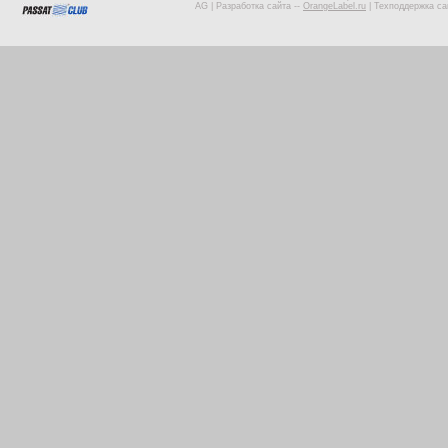
AG |
Разработка сайта
--
OrangeLabel.ru
|
Техподдержка са