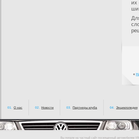
их
ши
Дл
сл
ре
«
Н
01.
О нас
02.
Новости
03.
Партнеры клуба
04.
Энциклопедия
Вы попали на частный сайт посвященный автомобилям VW 