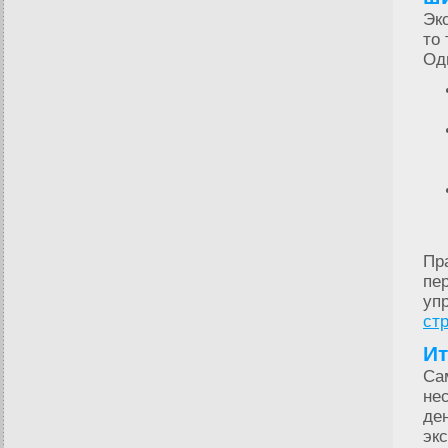
Эк
то
Од
Пр
пе
уп
ст
Ит
Са
не
де
эк