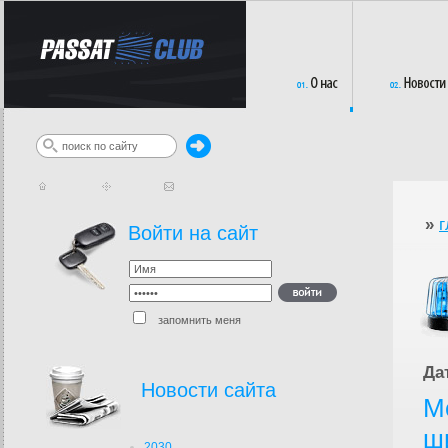
»
г
Войти на сайт
запомнить меня
Да
Новости сайта
М
ш
2030