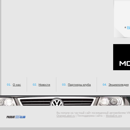
«
Н
01.
О нас
02.
Новости
03.
Партнеры клуба
04.
Энциклопедия
Вы попали на частный сайт посвященный автомобилям VW 
OrangeLabel.ru
|
Техподдержка сайта
--
MediaEnt.org