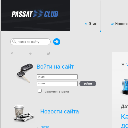
»
г
Войти на сайт
запомнить меня
Да
Новости сайта
К
д
2030