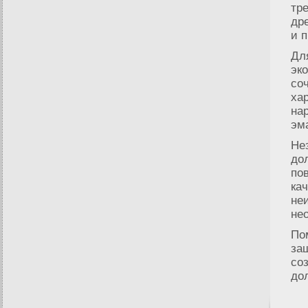
тр
др
и 
Дл
эк
со
ха
на
эм
Не
до
по
ка
не
не
По
за
со
до