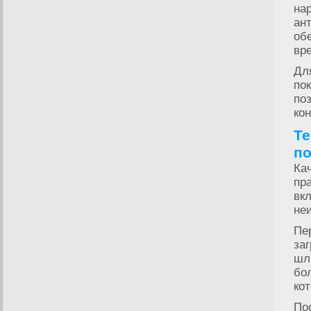
на
ан
об
вр
Дл
по
по
ко
Те
по
Ка
пр
вк
не
Пе
заг
шл
бо
ко
По