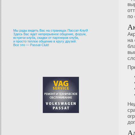
вы
от
по
Ак
Мы рады видеть Вас на страницах Пассат-Клуб!
Ак
Здесь Вас ждет непрерывное общение, форум,
встречи клуба, скидки от партнеров клуба,
на
и просто теплое общение в кругу друзей.
Все это — Passat-Club!
бл
вы
сло
Пр
Не
ср
ог
до
А