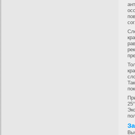
ан
ос
по
со
Сл
кр
ра
ре
пр
То
кр
сл
Та
по
Пр
25
Эк
по
З
Вы