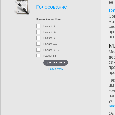
её
Голосование
Ос
Со
Какой Passat Ваш
ма
св
Passat B8
пр
Passat B7
ос
Passat B6
Ма
Passat CC
Passat B5.5
Ма
Passat B5
де
си
пр
Результаты
пр
Та
им
ко
на
ус
эп
Од