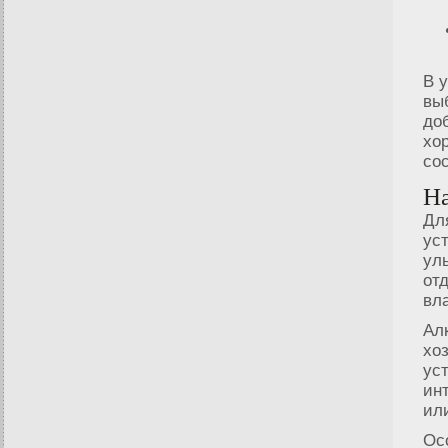
В 
вы
до
хо
со
Н
Дл
ус
ул
от
вл
Ал
хо
ус
ин
ил
Ос