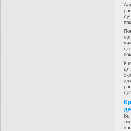
Ал
ра
лу
по
По
по
хи
до
по
К 
дл
ск
ал
ра
др
Кр
де
Вы
ти
вн