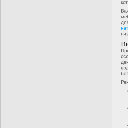
ко
Ва
ме
дл
на
ни
Вн
Пр
ос
де
во
бе
Ре