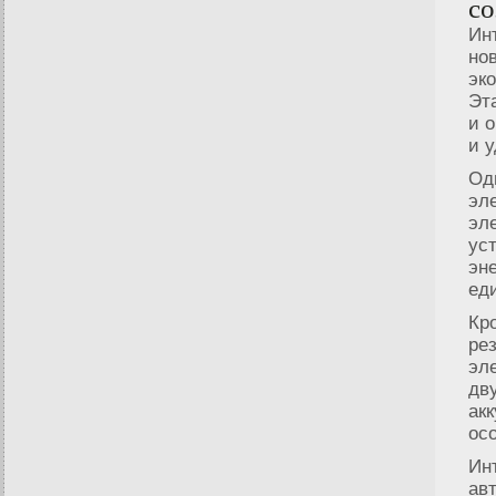
со
Ин
но
эк
Эт
и 
и 
Од
эл
эл
ус
эн
ед
Кр
ре
эл
дв
ак
ос
Ин
ав