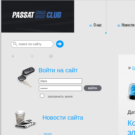
»
г
Войти на сайт
запомнить меня
Да
Новости сайта
К
э
2030