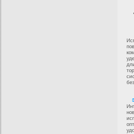
Ис
по
ко
уд
дл
то
си
бе
Ин
но
ис
оп
уд