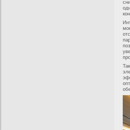
сн
од
ко
Ин
мо
от
па
по
ув
пр
Та
эл
эф
оп
об