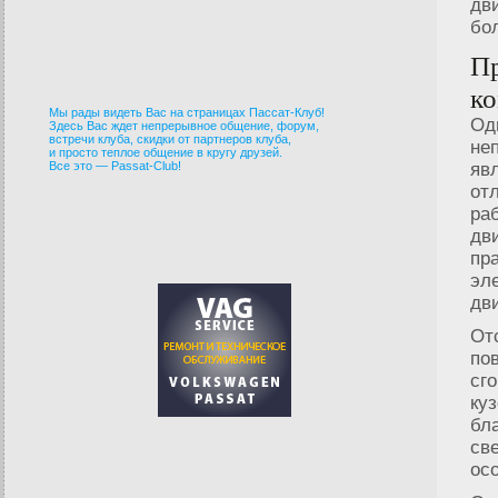
дв
бо
Пр
ко
Мы рады видеть Вас на страницах Пассат-Клуб!
Од
Здесь Вас ждет непрерывное общение, форум,
встречи клуба, скидки от партнеров клуба,
не
и просто теплое общение в кругу друзей.
Все это — Passat-Club!
яв
от
ра
дв
пр
эл
дв
От
по
сг
ку
бл
св
ос