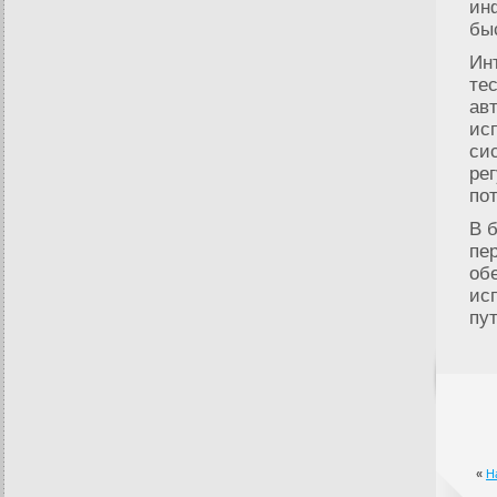
ин
бы
Ин
те
ав
ис
си
ре
по
В 
пе
об
ис
пу
«
Н