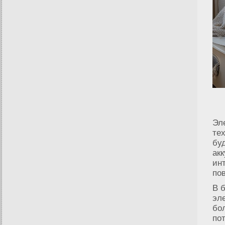
Эл
те
бу
ак
ин
по
В 
эл
бо
по