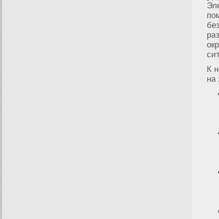
Эл
по
бе
ра
ок
си
К 
на