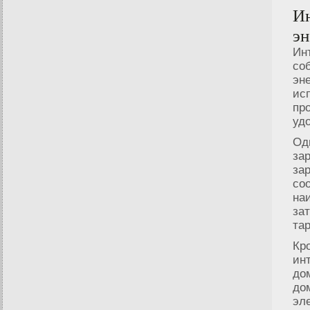
Ин
эн
Ин
со
эн
ис
пр
уд
Од
за
за
со
на
за
та
Кр
ин
до
до
эл