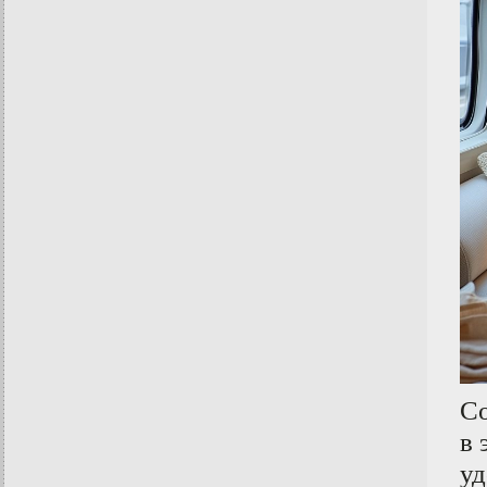
С
в 
уд