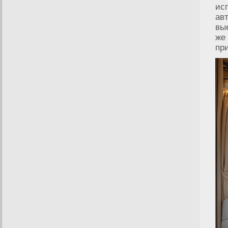
ис
ав
вы
же
пр