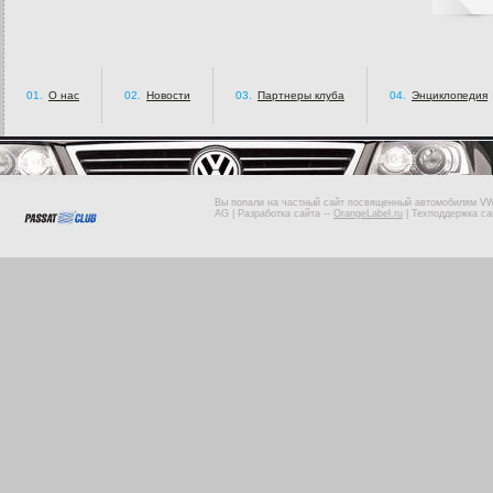
01.
О нас
02.
Новости
03.
Партнеры клуба
04.
Энциклопедия
Вы попали на частный сайт посвященный автомобилям VW 
AG |
Разработка сайта
--
OrangeLabel.ru
|
Техподдержка са