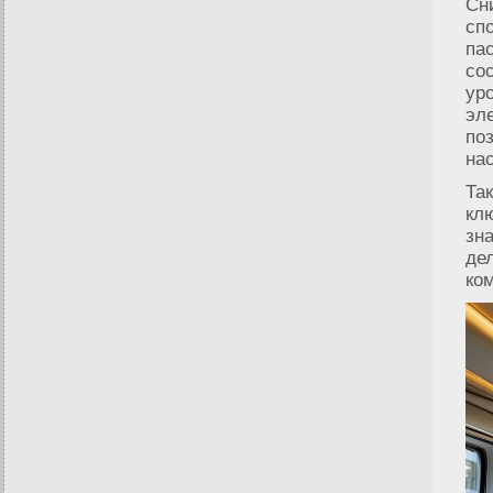
Сн
сп
па
со
ур
эл
по
на
Та
кл
зн
де
ко