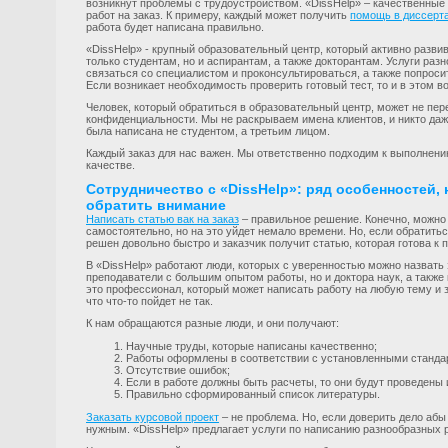
возникнут проблемы с трудоустройством. «DissHelp» – качественные
работ на заказ. К примеру, каждый может получить
помощь в диссерт
работа будет написана правильно.
«DissHelp» - крупный образовательный центр, который активно разви
только студентам, но и аспирантам, а также докторантам. Услуги ра
связаться со специалистом и проконсультироваться, а также попроси
Если возникает необходимость проверить готовый тест, то и в этом в
Человек, который обратиться в образовательный центр, может не пер
конфиденциальности. Мы не раскрываем имена клиентов, и никто даже
была написана не студентом, а третьим лицом.
Каждый заказ для нас важен. Мы ответственно подходим к выполнени
качестве.
Сотрудничество с «DissHelp»: ряд особенностей, 
обратить внимание
Написать статью вак на заказ
– правильное решение. Конечно, можно 
самостоятельно, но на это уйдет немало времени. Но, если обратитьс
решен довольно быстро и заказчик получит статью, которая готова к 
В «DissHelp» работают люди, которых с уверенностью можно назвать 
преподаватели с большим опытом работы, но и доктора наук, а также
это профессионал, который может написать работу на любую тему и з
что что-то пойдет не так.
К нам обращаются разные люди, и они получают:
Научные труды, которые написаны качественно;
Работы оформлены в соответствии с установленными станда
Отсутствие ошибок;
Если в работе должны быть расчеты, то они будут проведен
Правильно сформированный список литературы.
Заказать курсовой проект
– не проблема. Но, если доверить дело абы 
нужным. «DissHelp» предлагает услуги по написанию разнообразных р