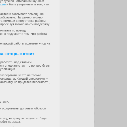
 услуги по написанию научных
ации
и быть уверенным в том, что
вается и оказывает помощь не
знообразные. Например, можно
ть помощи в подготовке работы.
опросе тут можно найти поддержку.
еживать по поводу
 не подумает о том, что работа
ю каждой работы и делаем упор на
на которые стоит
работать над статьей
я к специалистам, то вопрос будет
публикации.
экспертами. И это не только
 кандидаты. Каждый специалист –
аказчику не придется переживать,
ртами;
ы и оформлены должным образом;
кому, то вряд ли результат будет
абот на заказ.