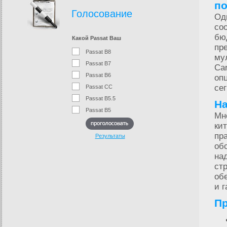
по
Голосование
Од
со
бю
Какой Passat Ваш
пр
Passat B8
му
Passat B7
Car
Passat B6
оп
се
Passat CC
Passat B5.5
На
Passat B5
Мн
ки
пр
Результаты
об
на
ст
об
и 
Пр