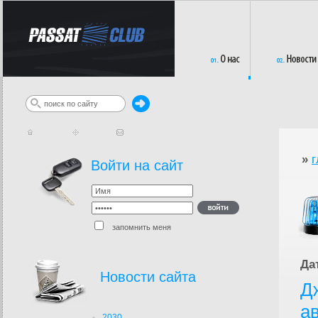
»
г
Войти на сайт
запомнить меня
Да
Новости сайта
Д
а
2030