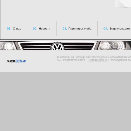
01.
О нас
02.
Новости
03.
Партнеры клуба
04.
Энциклопедия
Вы попали на частный сайт посвященный автомобилям VW 
AG |
Разработка сайта
--
OrangeLabel.ru
|
Техподдержка са