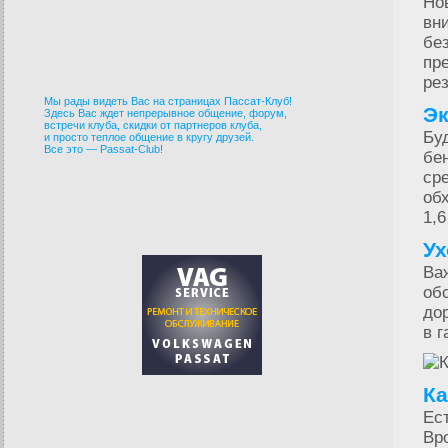
Но
вн
бе
пр
ре
Мы рады видеть Вас на страницах Пассат-Клуб!
Э
Здесь Вас ждет непрерывное общение, форум,
встречи клуба, скидки от партнеров клуба,
Бу
и просто теплое общение в кругу друзей.
Все это — Passat-Club!
бе
ср
об
1,
Ух
Ва
об
до
в 
Ка
Ес
Вр