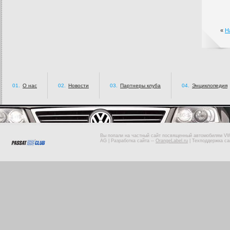
«
Н
01.
О нас
02.
Новости
03.
Партнеры клуба
04.
Энциклопедия
Вы попали на частный сайт посвященный автомобилям VW 
AG |
Разработка сайта
--
OrangeLabel.ru
|
Техподдержка са