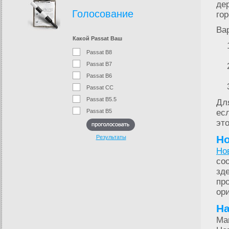
де
Голосование
го
Ва
Какой Passat Ваш
Passat B8
Passat B7
Passat B6
Passat CC
Passat B5.5
Дл
Passat B5
ес
эт
Н
Результаты
Но
со
зд
пр
ори
На
Ма