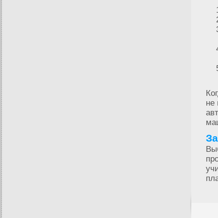
Ког
не 
ав
маш
З
Вы
пр
уч
пл