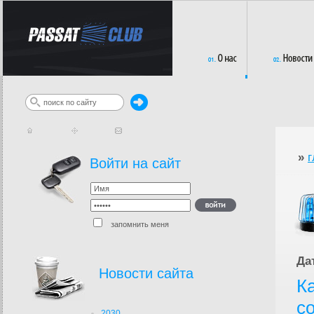
»
г
Войти на сайт
запомнить меня
Да
Новости сайта
К
с
2030