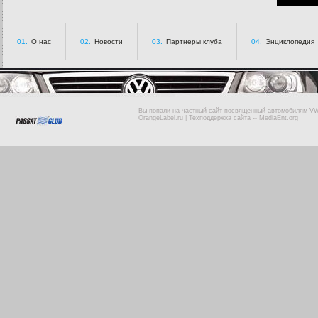
01.
О нас
02.
Новости
03.
Партнеры клуба
04.
Энциклопедия
Вы попали на частный сайт посвященный автомобилям VW 
OrangeLabel.ru
|
Техподдержка сайта
--
MediaEnt.org