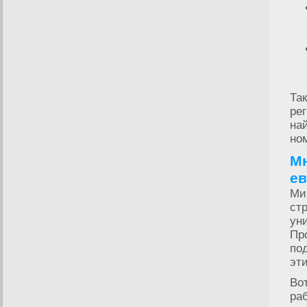
Та
ре
на
но
Мн
ев
Ми
ст
ун
Пр
по
эт
Во
ра