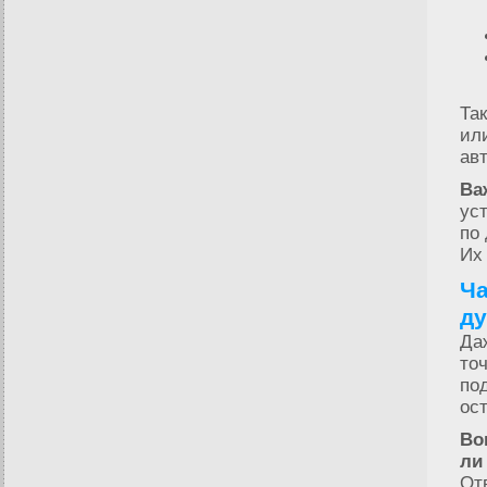
Та
ил
ав
Ва
ус
по
Их
Ча
ду
Да
то
по
ос
Во
ли
От