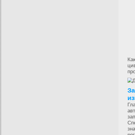
Как
ци
пр
За
из
Гл
авт
за
Сп
зн
ре