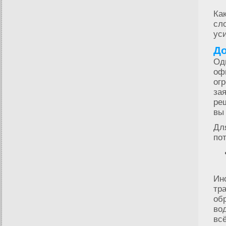
Ка
сл
ус
До
Од
оф
ог
за
ре
вы
Дл
пот
Ин
тр
об
во
всё