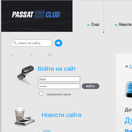
»
г
Войти на сайт
запомнить меня
Да
Новости сайта
Д
Ва
2030