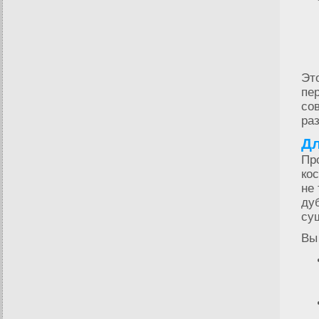
Эт
пе
со
ра
Дл
Пр
ко
не
ду
су
Вы