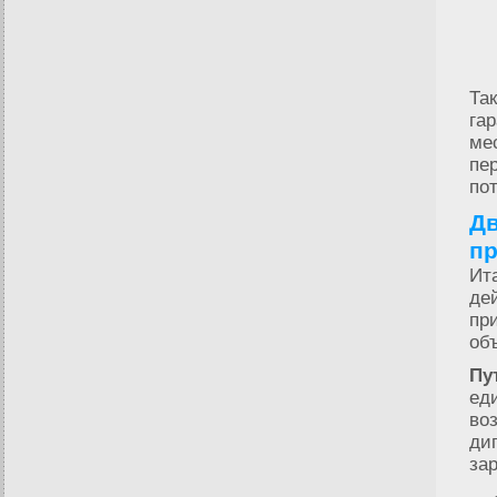
Та
га
ме
пе
пот
Дв
пр
Ит
де
пр
об
Пу
ед
во
ди
за