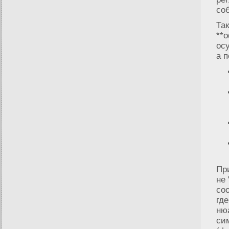
со
Та
**
ос
а 
Пр
не 
со
гд
ню
си