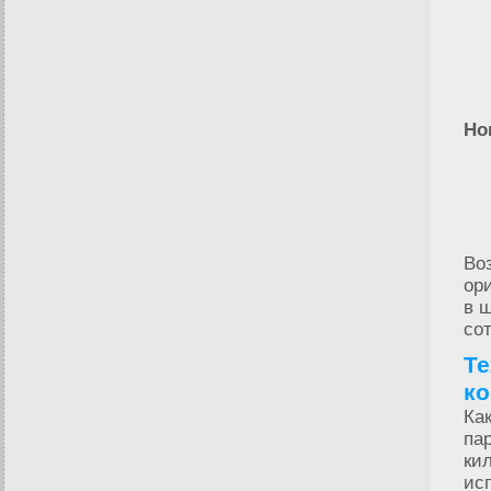
Но
Во
ор
в 
со
Те
ко
Как
па
ки
ис