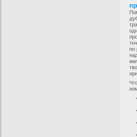
п
По
ду
тр
од
пр
то
по
на
же
тв
ор
Чт
но