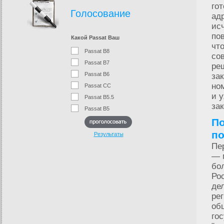
го
Голосование
ад
ис
по
Какой Passat Ваш
чт
Passat B8
со
Passat B7
ре
Passat B6
за
но
Passat CC
и 
Passat B5.5
за
Passat B5
По
по
Результаты
Пе
— 
бо
Ро
де
ре
об
го