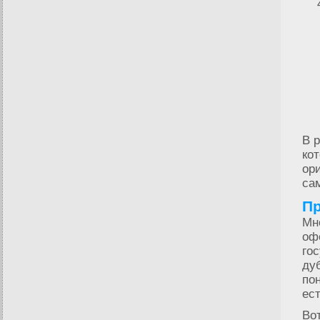
В 
ко
ор
са
Пр
Мн
оф
го
ду
по
ес
Во