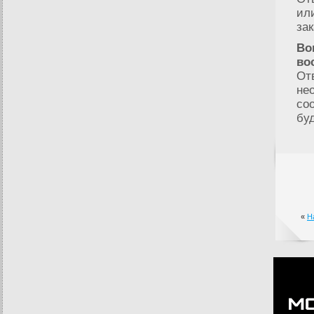
ил
за
Во
во
От
не
со
бу
«
Н