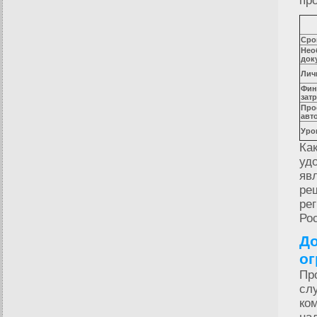
пр
Сро
Нео
док
Лич
Фин
зат
Про
авт
Уро
Ка
уд
яв
ре
ре
Ро
До
ог
Пр
сл
ко