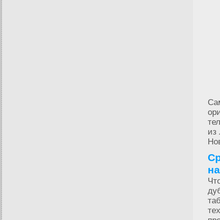
Са
ор
те
из
Но
Ср
на
Чт
ду
та
те