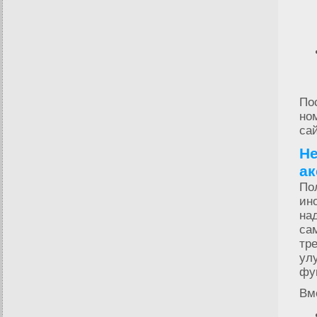
По
но
са
Не
а
По
ин
на
са
тр
ул
фу
Вм