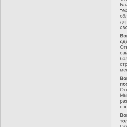
Бл
те
об
до
св
Во
сд
От
са
ба
ст
ме
Во
по
От
Мы
ра
пр
Во
то
От