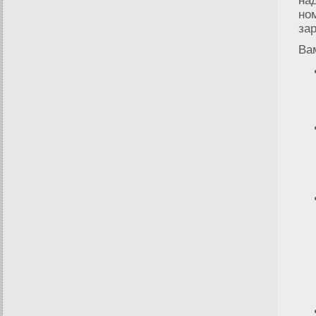
на
но
за
Ва