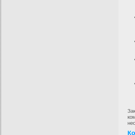
За
ком
не
Ко