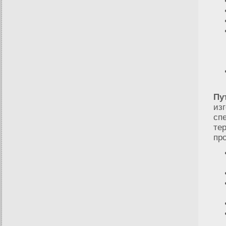
Пу
из
сп
те
про