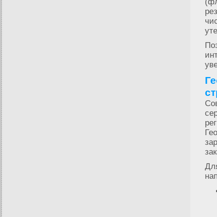
(ф
ре
чи
ут
По
ин
ув
Ге
ст
Со
се
ре
Ге
за
зак
Дл
на