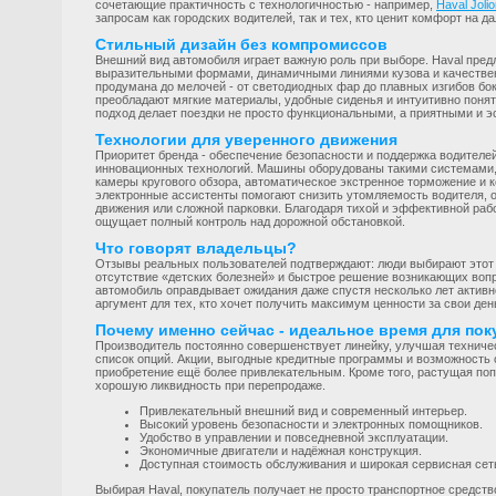
сочетающие практичность с технологичностью - например,
Haval Joli
запросам как городских водителей, так и тех, кто ценит комфорт на 
Стильный дизайн без компромиссов
Внешний вид автомобиля играет важную роль при выборе. Haval пред
выразительными формами, динамичными линиями кузова и качествен
продумана до мелочей - от светодиодных фар до плавных изгибов бо
преобладают мягкие материалы, удобные сиденья и интуитивно понят
подход делает поездки не просто функциональными, а приятными и 
Технологии для уверенного движения
Приоритет бренда - обеспечение безопасности и поддержка водителе
инновационных технологий. Машины оборудованы такими системами, 
камеры кругового обзора, автоматическое экстренное торможение и к
электронные ассистенты помогают снизить утомляемость водителя, о
движения или сложной парковки. Благодаря тихой и эффективной раб
ощущает полный контроль над дорожной обстановкой.
Что говорят владельцы?
Отзывы реальных пользователей подтверждают: люди выбирают этот 
отсутствие «детских болезней» и быстрое решение возникающих вопр
автомобиль оправдывает ожидания даже спустя несколько лет активн
аргумент для тех, кто хочет получить максимум ценности за свои ден
Почему именно сейчас - идеальное время для пок
Производитель постоянно совершенствует линейку, улучшая техниче
список опций. Акции, выгодные кредитные программы и возможность 
приобретение ещё более привлекательным. Кроме того, растущая поп
хорошую ликвидность при перепродаже.
Привлекательный внешний вид и современный интерьер.
Высокий уровень безопасности и электронных помощников.
Удобство в управлении и повседневной эксплуатации.
Экономичные двигатели и надёжная конструкция.
Доступная стоимость обслуживания и широкая сервисная сет
Выбирая Haval, покупатель получает не просто транспортное средство