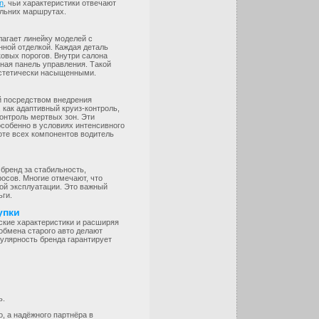
on
, чьи характеристики отвечают
дальних маршрутах.
лагает линейку моделей с
ной отделкой. Каждая деталь
ковых порогов. Внутри салона
ная панель управления. Такой
эстетически насыщенными.
й посредством внедрения
как адаптивный круиз-контроль,
онтроль мертвых зон. Эти
собенно в условиях интенсивного
оте всех компонентов водитель
бренд за стабильность,
осов. Многие отмечают, что
ой эксплуатации. Это важный
ьги.
упки
ские характеристики и расширяя
обмена старого авто делают
улярность бренда гарантирует
ь.
, а надёжного партнёра в