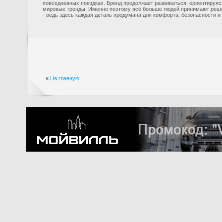
повседневных поездках. Бренд продолжает развиваться, ориентируяс
мировые тренды. Именно поэтому всё больше людей принимают решен
- ведь здесь каждая деталь продумана для комфорта, безопасности и
«
На главную