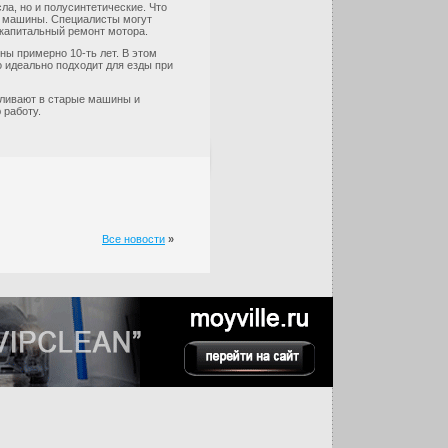
а, но и полусинтетические. Что
е машины. Специалисты могут
 капитальный ремонт мотора.
ны примерно 10-ть лет. В этом
 идеально подходит для езды при
ливают в старые машины и
 работу.
Все новости
»