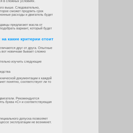
ся в сложных условиях.
ого выше. Следовательно,
оторое сможет продлить срок
ионные расходы и двигатель будет
давцы предлагают масла от
подобрать вариант, который будет
на какие критерии стоит
тличаются друг от друга. Опытные
А вот новичкам бывает сложно
мательно изучить следующие
редства
ехнической документации к каждой
ет понятно, соответствует ли то
двигатели. Рекомендуется
ять буква «С» и соответствующая
пециального допуска позволяет
цессе эксплуатации не возникнет.