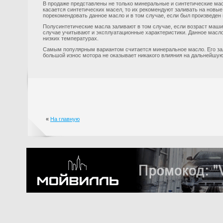
В продаже представлены не только минеральные и синтетические масл
касается синтетических масел, то их рекомендуют заливать на новы
порекомендовать данное масло и в том случае, если был произведен
Полусинтетические масла заливают в том случае, если возраст маши
случае учитывают и эксплуатационные характеристики. Данное масло
низких температурах.
Самым популярным вариантом считается минеральное масло. Его за
большой износ мотора не оказывает никакого влияния на дальнейшую
«
На главную