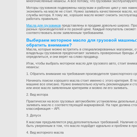
многочисленные нюансы. А все потому, что грузовики эксплуатируют
Моторы грузовиков подвержены нагрузкам и рабочих цикл у них намн
экономить на масле не стоит. Нужно заливать качественное масло, к
службы мотора. К тому же, хорошее масло может снизить эксплуатац
работать правильно.
Масла для грузовиков
представлены в продаже довольно широко. Про
разных производителей и по разной цене. Каждый покупатель сможет 
соответствовать всем заявленным требованиям.
Выбираем моторное масло для грузовой машины: 
обратить внимание?
Масла, которые можно встретить в специализированных магазинах, о
владельцы грузовиков предпочитают заливать проверенные бренды. 
определиться, и они верят на слово продавцу.
Итак, чтобы выбрать моторное масло для грузового авто, стоит вни
нюансы:
1. Обратить внимание на требования производителя транспортного с
Начинать поиски хорошего масла стоит именно с этого критерия. В т
машине все описано. Нужно внимательно изучить рекомендации и стан
или иное масло заявленным критериям и можно ли его заливать.
2. Вид мотора
Практически на всех грузовых автомобилях установлены дизельные 
заливать масло с соответствующей маркировкой. На таре должна сто
классификация – API.
3. Допуск
К маслам предъявляется ряд дополнительных требований. Наличие с
быть уверенным в том, что масло подойдет идеально и проблем в про
4. Вид моторного масла