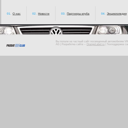
01.
О нас
02.
Новости
03.
Партнеры клуба
04.
Энциклопедия
Вы попали на частный сайт посвященный автомобилям VW 
AG |
Разработка сайта
--
OrangeLabel.ru
|
Техподдержка са