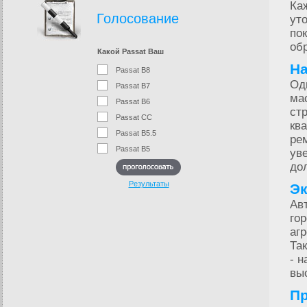
Каж
Голосование
ут
по
об
Какой Passat Ваш
На
Passat B8
Од
Passat B7
ма
Passat B6
ст
Passat CC
кв
Passat B5.5
ре
Passat B5
ув
до
Результаты
Эк
Ав
го
аг
Та
- 
вы
Пр