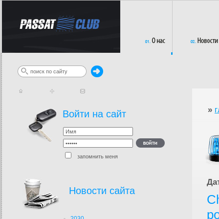
»
г
Войти на сайт
запомнить меня
Да
Новости сайта
C
р
2030