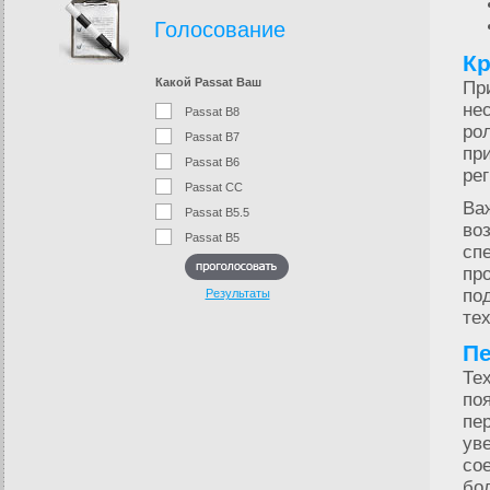
Голосование
Кр
Какой Passat Ваш
Пр
не
Passat B8
ро
Passat B7
пр
Passat B6
ре
Passat CC
Ва
Passat B5.5
во
Passat B5
сп
пр
по
Результаты
те
Пе
Те
по
пе
ув
со
бо