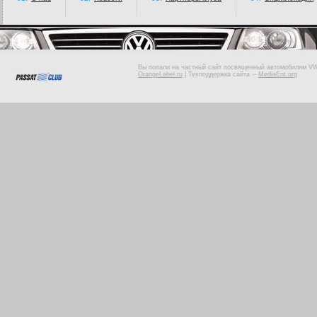
Вы попали на частный сайт посвященный автомобилям VW 
OrangeLabel.ru
|
Техподдержка сайта
--
MediaEnt.org