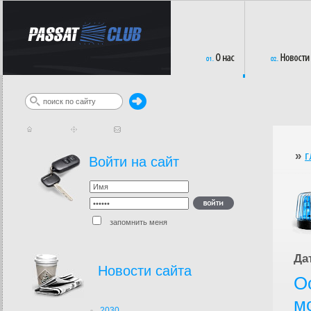
»
г
Войти на сайт
запомнить меня
Да
Новости сайта
О
м
2030