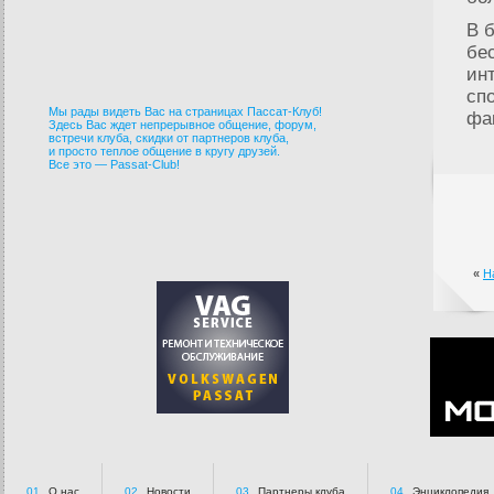
В 
бе
ин
сп
Мы рады видеть Вас на страницах Пассат-Клуб!
фа
Здесь Вас ждет непрерывное общение, форум,
встречи клуба, скидки от партнеров клуба,
и просто теплое общение в кругу друзей.
Все это — Passat-Club!
«
Н
01.
О нас
02.
Новости
03.
Партнеры клуба
04.
Энциклопедия