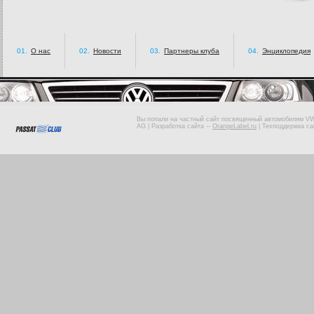
01.
О нас
02.
Новости
03.
Партнеры клуба
04.
Энциклопедия
Вы попали на частный сайт посвященный автомобилям VW 
AG |
Разработка сайта
--
OrangeLabel.ru
|
Техподдержка са