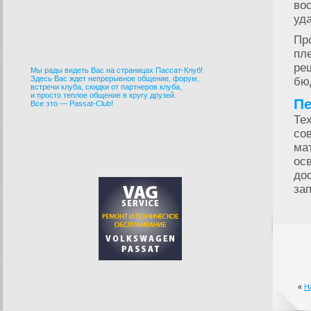
во
уд
Пр
пл
ре
Мы рады видеть Вас на страницах Пассат-Клуб!
Здесь Вас ждет непрерывное общение, форум,
бю
встречи клуба, скидки от партнеров клуба,
и просто теплое общение в кругу друзей.
Пе
Все это — Passat-Club!
Те
со
ма
ос
до
за
«
Н