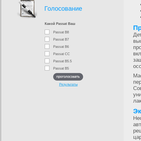
Голосование
Какой Passat Ваш
Пр
Passat B8
Де
Passat B7
вы
пр
Passat B6
вк
Passat CC
за
Passat B5.5
ос
Passat B5
Ма
пе
Результаты
Со
ун
ла
Э
Не
ав
ре
ца