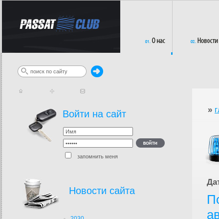
»
г
Войти на сайт
запомнить меня
Да
Новости сайта
П
а
2030