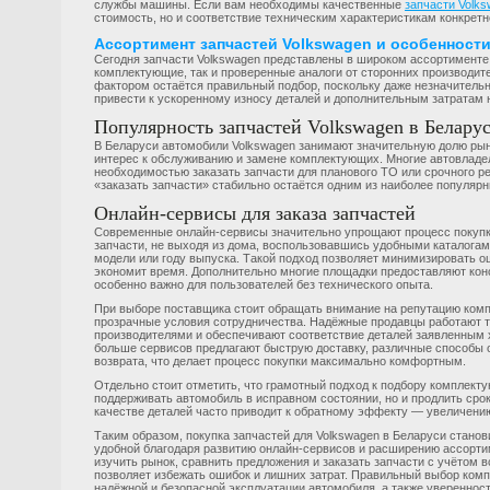
службы машины. Если вам необходимы качественные
запчасти Volk
стоимость, но и соответствие техническим характеристикам конкретн
Ассортимент запчастей Volkswagen и особенност
Сегодня запчасти Volkswagen представлены в широком ассортименте:
комплектующие, так и проверенные аналоги от сторонних производит
фактором остаётся правильный подбор, поскольку даже незначитель
привести к ускоренному износу деталей и дополнительным затратам 
Популярность запчастей Volkswagen в Белару
В Беларуси автомобили Volkswagen занимают значительную долю ры
интерес к обслуживанию и замене комплектующих. Многие автовладе
необходимостью заказать запчасти для планового ТО или срочного р
«заказать запчасти» стабильно остаётся одним из наиболее популяр
Онлайн-сервисы для заказа запчастей
Современные онлайн-сервисы значительно упрощают процесс покупк
запчасти, не выходя из дома, воспользовавшись удобными каталогами
модели или году выпуска. Такой подход позволяет минимизировать о
экономит время. Дополнительно многие площадки предоставляют конс
особенно важно для пользователей без технического опыта.
При выборе поставщика стоит обращать внимание на репутацию компа
прозрачные условия сотрудничества. Надёжные продавцы работают 
производителями и обеспечивают соответствие деталей заявленным 
больше сервисов предлагают быструю доставку, различные способы 
возврата, что делает процесс покупки максимально комфортным.
Отдельно стоит отметить, что грамотный подход к подбору комплект
поддерживать автомобиль в исправном состоянии, но и продлить срок
качестве деталей часто приводит к обратному эффекту — увеличени
Таким образом, покупка запчастей для Volkswagen в Беларуси станов
удобной благодаря развитию онлайн-сервисов и расширению ассорти
изучить рынок, сравнить предложения и заказать запчасти с учётом 
позволяет избежать ошибок и лишних затрат. Правильный выбор ком
надёжной и безопасной эксплуатации автомобиля, а также уверенност