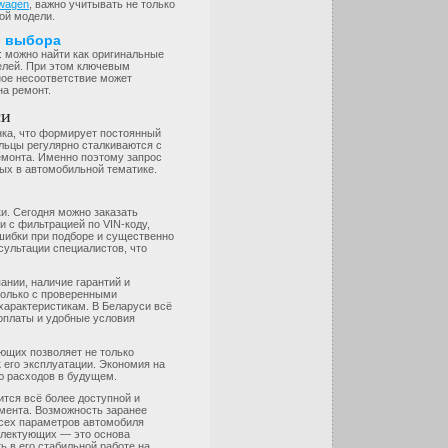
swagen
, важно учитывать не только
ой модели.
и выбора
 можно найти как оригинальные
елей. При этом ключевым
ное несоответствие может
на ремонт.
си
нка, что формирует постоянный
льцы регулярно сталкиваются с
емонта. Именно поэтому запрос
ных в автомобильной тематике.
и. Сегодня можно заказать
 с фильтрацией по VIN-коду,
шибки при подборе и существенно
ультации специалистов, что
нии, наличие гарантий и
только с проверенными
характеристикам. В Беларуси всё
оплаты и удобные условия
ующих позволяет не только
 его эксплуатации. Экономия на
ю расходов в будущем.
ится всё более доступной и
мента. Возможность заранее
всех параметров автомобиля
плектующих — это основа
ь в его стабильной работе на