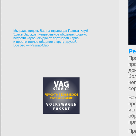
Мы рады видеть Вас на страницах Пассат-Клуб!
Здесь Вас ждет непрерывное общение, форум,
встречи клуба, скидки от партнеров клуба,
и просто теплое общение в кругу друзей.
Все это — Passat-Club!
Ре
Пр
пр
до
бо
не
се
Ва
пр
ис
об
пр
Пр