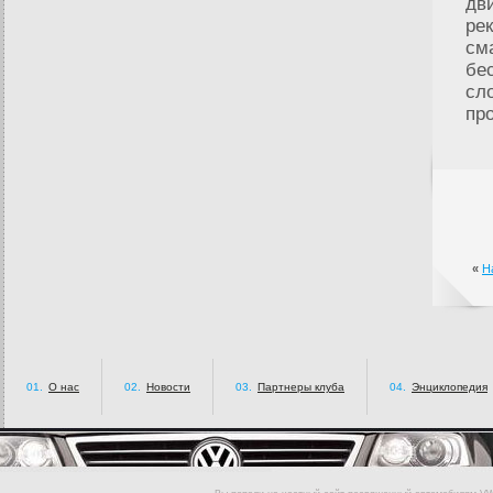
дв
ре
см
бе
сл
пр
«
Н
01.
О нас
02.
Новости
03.
Партнеры клуба
04.
Энциклопедия