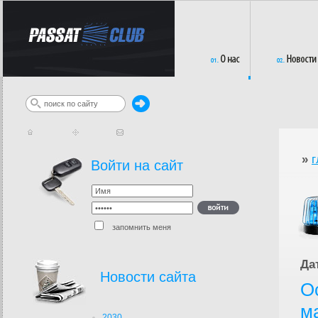
»
г
Войти на сайт
запомнить меня
Да
Новости сайта
О
м
2030