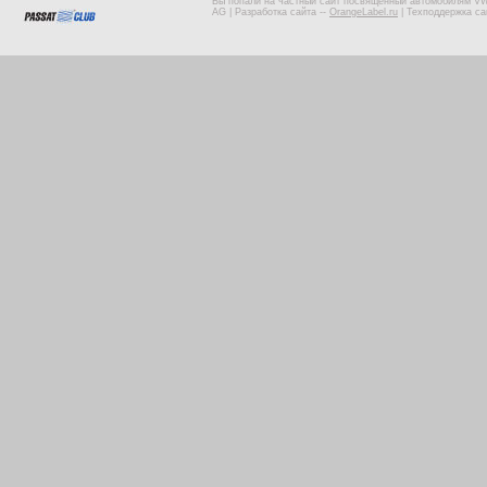
Вы попали на частный сайт посвященный автомобилям VW 
AG |
Разработка сайта
--
OrangeLabel.ru
|
Техподдержка са