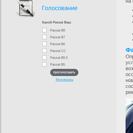
на
Голосование
Какой Passat Ваш
Passat B8
Passat B7
Passat B6
Фа
Passat CC
Оп
Passat B5.5
ус
Passat B5
во
ос
но
Результаты
со
ре