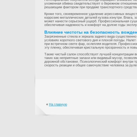
ухоженная обивка свидетельствует о бережном отношении 
решающим фактором при продаже транспортного средств
Кроме того, своевременное удаление агрессивных вещест
коррозию металлических деталей кузова изнутри. Влага, 
может нанести серьезный ущерб. Профессиональная сушка
обеспечивая надежность и комфорт на долгие годы эксплу
Влияние чистоты на безопасность вожде
Загрязненные стекла и зеркала заднего вида существенно
условиях короткого светового дня и плохой погоды. Налет
при встречном свете фар, ослепляя водителя. Профессион
эту пленку, обеспечивая кристальную прозрачность и пов
Также чистый салон способствует лучшей концентрации 
таких как неприятные запахи или видимый мусор, позвол
дорожной обстановке. Психологический комфорт внутри т
скорость реакции и общее самочувствие человека за руле
«
На главную