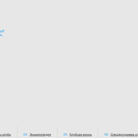
уб!
м,
ы клуба
04.
Энциклопедия
05.
Клубная жизнь
06.
Спецпрограмма от