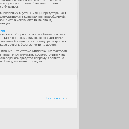
владельца к технике. Это может стать
а в будущем.
в, попавших внутрь с улицы, предотвращает
задержавшаяся в ковриках или под обшивкой,
 и чистка исключают такие риски,
атации.
ния
 снижают обзорность, что особенно опасно в
 от табачного дыма или пыли создает блики
альная обработка стекол изнутри устраняет
ышая уровень безопасности на дороге.
внимания. Отсутствие отвлекающих факторов,
яет водителю полностью сосредоточиться на
ранспортного средства напрямую влияет на
м during длительных поездок.
Все новости
»