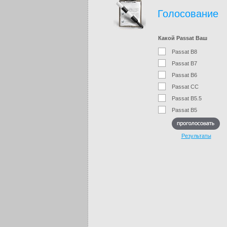
Голосование
Какой Passat Ваш
Passat B8
Passat B7
Passat B6
Passat CC
Passat B5.5
Passat B5
Результаты