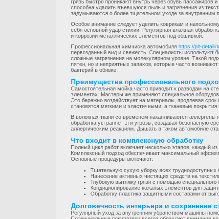
грязь быстро проникают внутрь через обувь пассажиров 
способна удалить въевшуюся пыль и загрязнения из текс
задумываются о более тщательном уходе за внутренним 
Особое внимание следует уделить коврикам и напольному
себя основной удар стихии. Регулярная влажная обработк
и коррозии металлических элементов под обшивкой.
Профессиональная химчиска автомобиля
https://plt-detail
первозданный вид и свежесть. Специалисты используют 
сложные загрязнения на молекулярном уровне. Такой под
пятен, но и неприятных запахов, которые часто возникаю
бактерий в обивке.
Преимущества профессионального подход
Самостоятельная мойка часто приводит к разводам на сте
элементах. Мастеры же применяют специальное оборудова
Это бережно воздействует на материалы, продлевая срок
становятся мягкими и эластичными, а тканевые покрытия 
В волокнах ткани со временем накапливаются аллергены 
обработка устраняет эти угрозы, создавая безопасную сре
аллергическим реакциям. Дышать в таком автомобиле стан
Что входит в комплексную обработку
Полный цикл работ включает несколько этапов, каждый из 
Комплексный подход обеспечивает максимальный эффект 
Основные процедуры включают:
Тщательную сухую уборку всех труднодоступных 
Нанесение активных чистящих средств на текстиль
Глубокую вытяжку грязи с помощью специального 
Кондиционирование кожаных элементов для защит
Обработку пластика защитными составами от выго
Долговечность интерьера и сохранение 
Регулярный уход за внутренним убранством машины помо
Потенциальные покупатели всегда обращают внимание на 