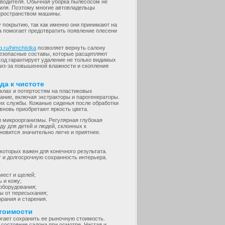
и водителя. Обычная уборка пылесосом не
тиля. Поэтому многие автовладельцы
пространством машины.
 покрытию, так как именно они принимают на
а помогает предотвратить появление плесени
ing.ru/himchistka
позволяет вернуть салону
безопасные составы, которые расщепляют
ход гарантирует удаление не только видимых
т из-за повышенной влажности и скопления
а к чистоте
клах и потертостям на пластиковых
ние, включая экстракторы и парогенераторы.
 их службы. Кожаные сиденья после обработки
вновь приобретают яркость цвета.
и микроорганизмы. Регулярная глубокая
ду для детей и людей, склонных к
овится значительно легче и приятнее.
которых важен для конечного результата.
и долгосрочную сохранность интерьера.
мест и щелей;
 и кожу;
оборудования;
ы от пересыхания;
рания и старения.
стоимости
гает сохранить ее рыночную стоимость.
состояние салона при осмотре. Чистая и