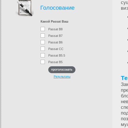
су
Голосование
ви
Какой Passat Ваш
Passat B8
Passat B7
Passat B6
Passat CC
Passat B5.5
Passat B5
Те
Результаты
За
пр
бл
не
сп
по
по
му