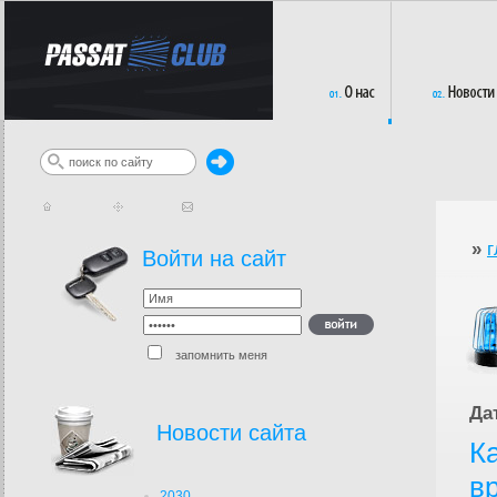
»
г
Войти на сайт
запомнить меня
Да
Новости сайта
К
в
2030