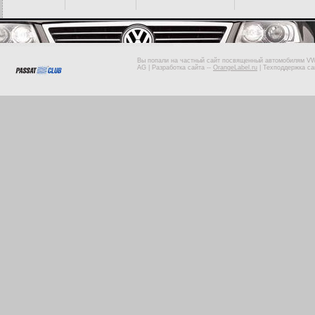
Вы попали на частный сайт посвященный автомобилям VW 
AG |
Разработка сайта
--
OrangeLabel.ru
|
Техподдержка са