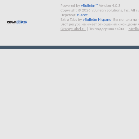
Powered by
vBulletin™
Version 4.0.3
Copyright © 2026 vBulletin Solutions, Inc. All ri
Перевод:
zCarot
Extra Tabs by
vBulletin Hispano
Вы попали на 
Этот ресурс не имеет отношения к концерну 
OrangeLabel.ru
|
Техподдержка сайта
--
Media