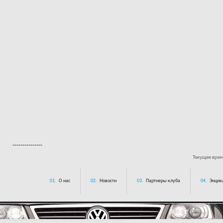
---------------
Текущее вре
01.
О нас
02.
Новости
03.
Партнеры клуба
04.
Энцик